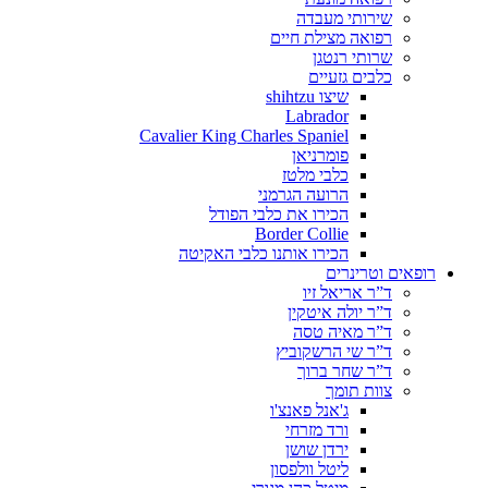
שירותי מעבדה
רפואה מצילת חיים
שרותי רנטגן
כלבים גזעיים
שיצו shihtzu
Labrador
Cavalier King Charles Spaniel
פומרניאן
כלבי מלטז
הרועה הגרמני
הכירו את כלבי הפודל
Border Collie
הכירו אותנו כלבי האקיטה
רופאים וטרינרים
ד”ר אריאל זיו
ד”ר יולה איטקין
ד”ר מאיה טסה
ד”ר שי הרשקוביץ
ד”ר שחר ברוך
צוות תומך
ג'אנל פאנצ'ו
ורד מזרחי
ירדן שושן
ליטל וולפסון