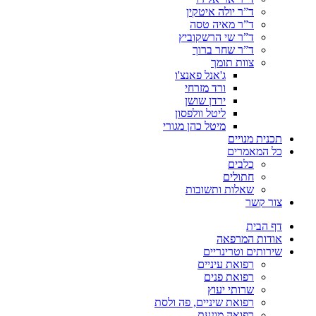
ד”ר יולה איטקין
ד”ר מאיה טסה
ד”ר שי הרשקוביץ
ד”ר שחר ברוך
צוות תומך
ג'אנל פאנצ'ו
ורד מזרחי
ירדן שושן
ליטל וולפסון
מיטל כהן מגורי
תכנית מנויים
כל המאמרים
כלבים
חתולים
שאלות ותשובות
צור קשר
דף הבית
אודות המרפאה
שירותים וטרינריים
רפואת עיניים
רפואת פנים
שרותי יעוץ
רפואת שיניים, פה ולסת
רפואה מונעת