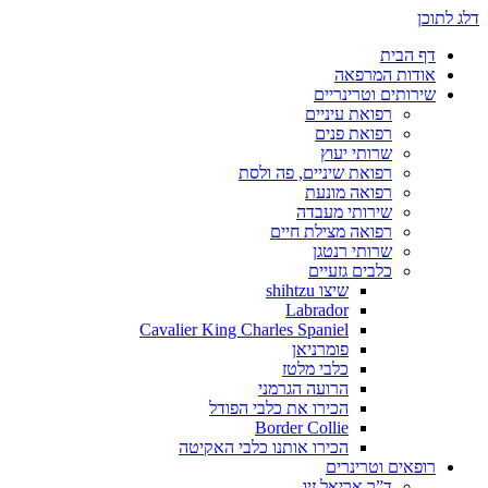
דלג לתוכן
דף הבית
אודות המרפאה
שירותים וטרינריים
רפואת עיניים
רפואת פנים
שרותי יעוץ
רפואת שיניים, פה ולסת
רפואה מונעת
שירותי מעבדה
רפואה מצילת חיים
שרותי רנטגן
כלבים גזעיים
שיצו shihtzu
Labrador
Cavalier King Charles Spaniel
פומרניאן
כלבי מלטז
הרועה הגרמני
הכירו את כלבי הפודל
Border Collie
הכירו אותנו כלבי האקיטה
רופאים וטרינרים
ד”ר אריאל זיו