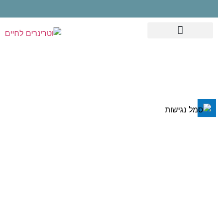
השבת את ההבזקים
visibility_off
סמן כותרות
title
צבע רקע
settings
סירוס כלבים
זום (הקטנה)
zoom_out
זכרים – יתרונות
זום (הגדלה)
zoom_in
הקטנת גופן
remove_circle_outline
רפואיים שלא
הגדלת גופן
add_circle_outline
גופן קריא
spellcheck
הכרתם
ניגודיות בהירה
brightness_high
ניגודיות כהה
brightness_low