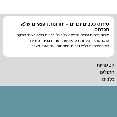
הוסף קו תחתון לקישורים
format_underlined
סמן קישורים
font_download
לאפס
cached
סירוס כלבים זכרים – יתרונות רפואיים שלא
את
הכרתם
כל
סירוס כלבים זכרים נתפס אצל בעלי כלבים רבים כצעד בעיקר
האפשרויות
התנהגותי – הפחתת סימון שתן, פחות בריחות, ירידה
באובססיביות כלפי נקבות מיוחמות. עם זאת, מעבר
קטגוריות
חתולים
כלבים