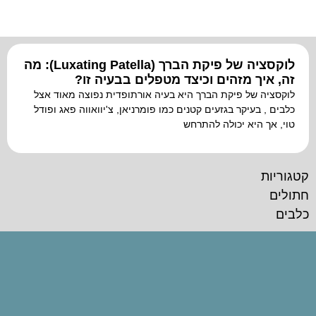
הוסף קו תחתון לקישורים
format_underlined
סמן קישורים
font_download
לאפס
cached
לוקסציה של פיקת הברך (Luxating Patella): מה
את
זה, איך מזהים וכיצד מטפלים בבעיה זו?
כל
לוקסציה של פיקת הברך היא בעיה אורתופדית נפוצה מאוד אצל
האפשרויות
כלבים , בעיקר בגזעים קטנים כמו פומרניאן, צ'יוואווה פאג ופודל
טוי, אך היא יכולה להתרחש
קטגוריות
חתולים
כלבים