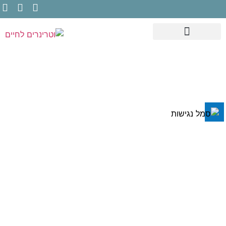
השבת את ההבזקים
visibility_off
סמן כותרות
title
צבע רקע
settings
לוקסציה של
זום (הקטנה)
zoom_out
פיקת הברך
זום (הגדלה)
zoom_in
הקטנת גופן
remove_circle_outline
(Luxating
הגדלת גופן
add_circle_outline
גופן קריא
spellcheck
Patella): מה זה
ניגודיות בהירה
brightness_high
ניגודיות כהה
brightness_low