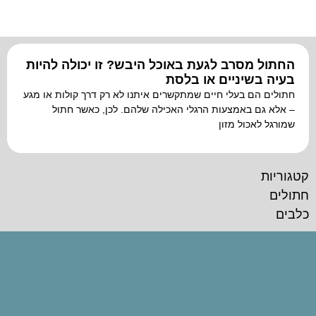
בלסת
הוסף קו תחתון לקישורים
format_underlined
סמן קישורים
font_download
לאפס
cached
החתול מסרב לגעת באוכל היבש? זו יכולה להיות
את
בעיה בשיניים או בלסת
כל
חתולים הם בעלי חיים שמתקשרים איתנו לא רק דרך קולות או מגע
האפשרויות
– אלא גם באמצעות הרגלי האכילה שלהם. לכן, כאשר חתול
שמורגל לאכול מזון
קטגוריות
חתולים
כלבים