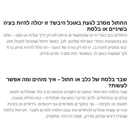
קרא עוד »
החתול מסרב לגעת באוכל היבש? זו יכולה להיות בעיה
בשיניים או בלסת
חתולים הם בעלי חיים שמתקשרים איתנו לא רק דרך קולות או מגע – אלא
גם באמצעות הרגלי האכילה שלהם. לכן, כאשר חתול שמורגל לאכול מזון
יבש מפסיק לגעת בו, זו לא רק בעיה של טעם – זה עלול להיות סימן ברור
לכך שמשהו כואב לו. במאמר הזה נסביר מדוע סירוב
קרא עוד »
שבר בלסת של כלב או חתול – איך מזהים ומה אפשר
לעשות?
שבר בלסת הוא אחד המצבים הקשים והכואבים ביותר שעלולים לפגוע
בכלבים ובחתולים. לרוב מדובר בפציעה חבלתית – כמו נפילה מגובה,
תאונה או תקיפה – אך במקרים מסוימים גם זיהומים, גידולים או בעיות
שיניים קשות עלולים להחליש את עצם הלסת ולגרום לשבר. הטיפול בלסת
שבורה דורש אבחון מדויק, מענה כירורגי מתקדם,
קרא עוד »