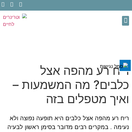
השבת את ההבזקים
visibility_off
תכנית מנויים
רופאים וטרינרים
אודות המרפאה
שירותים וטרינריים
כל המאמרים
סמן כותרות
title
צבע רקע
settings
זום (הקטנה)
zoom_out
ריח רע מהפה אצל
זום (הגדלה)
zoom_in
כלבים? מה המשמעות –
הקטנת גופן
remove_circle_outline
הגדלת גופן
add_circle_outline
ואיך מטפלים בזה
גופן קריא
spellcheck
ניגודיות בהירה
brightness_high
ריח רע מהפה אצל כלבים היא תופעה נפוצה ולא
ניגודיות כהה
brightness_low
נעימה . במקרים רבים מדובר בסימן ראשון לבעיה