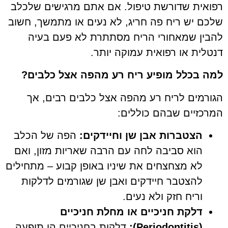
הוסף קו תחתון לקישורים
format_underlined
רפואית שדורשת טיפול. אם אתם מרגישים שלכלב
סמן קישורים
שלכם יש ריח פה חריג, לא נעים או מתמשך, חשוב
font_download
להבין שמאחורי הריח מסתתרת לא פעם בעיה
לאפס
cached
דנטלית או רפואית עמוקה יותר.
את
כל
האפשרויות
למה בכלל מופיע ריח רע מהפה אצל כלבים
?
הגורמים לריח רע מהפה אצל כלבים רבים, אך
המרכזיים שבהם כוללים:
הצטברות אבן שן וחיידקים
:
הפה של הכלב
הוא סביבה לחה עם הרבה שאריות מזון, ואם
לא מצחצחים את שיניו באופן קבוע – מתחילים
להצטבר חיידקים ואבן שן שגורמים לדלקות
וריח חזק ולא נעים.
דלקת חניכיים או מחלת חניכיים
(Periodontitis):
דלקות בחניכיים הן תופעה