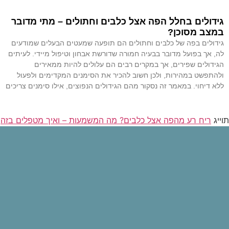
גידולים בחלל הפה אצל כלבים וחתולים – מתי מדובר
במצב מסוכן?
גידולים בפה של כלבים וחתולים הם תופעה שמעטים הבעלים שמודעים
לה, אך בפועל מדובר בבעיה חמורה שדורשת אבחון וטיפול מיידי. לעיתים
הגידולים שפירים, אך במקרים רבים הם עלולים להיות ממאירים
ולהתפשט במהירות, ולכן חשוב להכיר את הסימנים המקדימים ולפעול
ללא דיחוי. במאמר זה נסקור מהם הגידולים הנפוצים, אילו סימנים צריכים
קרא עוד »
תוייג
ריח רע מהפה אצל כלבים? מה המשמעות – ואיך מטפלים בזה