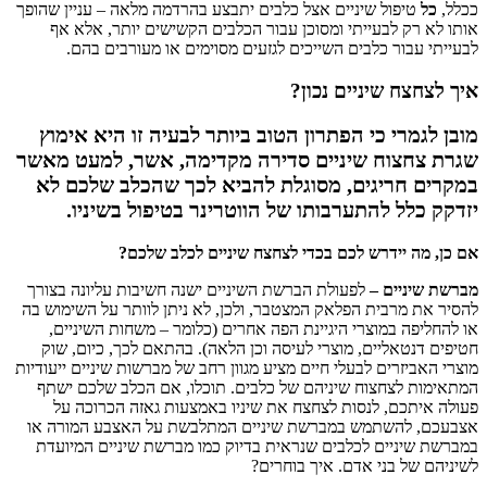
ככלל,
כל
טיפול שיניים אצל כלבים יתבצע בהרדמה מלאה – עניין שהופך
אותו לא רק לבעייתי ומסוכן עבור הכלבים הקשישים יותר, אלא אף
לבעייתי עבור כלבים השייכים לגזעים מסוימים או מעורבים בהם.
איך לצחצח שיניים נכון?
מובן לגמרי כי הפתרון הטוב ביותר לבעיה זו היא אימוץ
שגרת צחצוח שיניים סדירה מקדימה, אשר, למעט מאשר
במקרים חריגים, מסוגלת להביא לכך שהכלב שלכם לא
יזדקק כלל להתערבותו של הווטרינר בטיפול בשיניו.
אם כן, מה יידרש לכם בכדי לצחצח שיניים לכלב שלכם?
מברשת שיניים –
לפעולת הברשת השיניים ישנה חשיבות עליונה בצורך
להסיר את מרבית הפלאק המצטבר, ולכן, לא ניתן לוותר על השימוש בה
או להחליפה במוצרי היגיינת הפה אחרים (כלומר – משחות השיניים,
חטיפים דנטאליים, מוצרי לעיסה וכן הלאה). בהתאם לכך, כיום, שוק
מוצרי האביזרים לבעלי חיים מציע מגוון רחב של מברשות שיניים ייעודיות
המתאימות לצחצוח שיניהם של כלבים. תוכלו, אם הכלב שלכם ישתף
פעולה איתכם, לנסות לצחצח את שיניו באמצעות גאזה הכרוכה על
אצבעכם, להשתמש במברשת שיניים המתלבשת על האצבע המורה או
במברשת שיניים לכלבים שנראית בדיוק כמו מברשת שיניים המיועדת
לשיניהם של בני אדם. איך בוחרים?