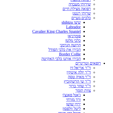
שירותי מעבדה
רפואה מצילת חיים
שרותי רנטגן
כלבים גזעיים
שיצו shihtzu
Labrador
Cavalier King Charles Spaniel
פומרניאן
כלבי מלטז
הרועה הגרמני
הכירו את כלבי הפודל
Border Collie
הכירו אותנו כלבי האקיטה
רופאים וטרינרים
ד”ר אריאל זיו
ד”ר יולה איטקין
ד”ר מאיה טסה
ד”ר שי הרשקוביץ
ד”ר שחר ברוך
צוות תומך
ג'אנל פאנצ'ו
ורד מזרחי
ירדן שושן
ליטל וולפסון