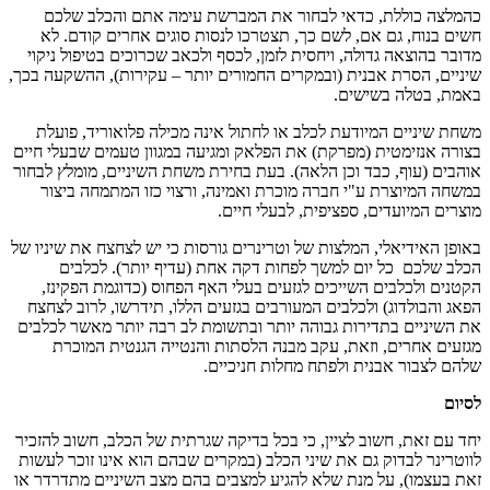
כהמלצה כוללת, כדאי לבחור את המברשת עימה אתם והכלב שלכם
חשים בנוח, גם אם, לשם כך, תצטרכו לנסות סוגים אחרים קודם. לא
מדובר בהוצאה גדולה, ויחסית לזמן, לכסף ולכאב שכרוכים בטיפול ניקוי
שיניים, הסרת אבנית (ובמקרים החמורים יותר – עקירות), ההשקעה בכך,
באמת, בטלה בשישים.
משחת שיניים
המיודעת לכלב או לחתול אינה מכילה פלואוריד, פועלת
בצורה אנזימטית (מפרקת) את הפלאק ומגיעה במגוון טעמים שבעלי חיים
אוהבים (עוף, כבד וכן הלאה). בעת בחירת משחת השיניים, מומלץ לבחור
במשחה המיוצרת ע"י חברה מוכרת ואמינה, ורצוי כזו המתמחה ביצור
מוצרים המיועדים, ספציפית, לבעלי חיים.
באופן האידיאלי, המלצות של וטרינרים גורסות כי יש לצחצח את שיניו של
הכלב שלכם כל יום למשך לפחות דקה אחת (עדיף יותר). לכלבים
הקטנים ולכלבים השייכים לגזעים בעלי האף הפחוס (כדוגמת הפקינז,
הפאג והבולדוג) ולכלבים המעורבים בגזעים הללו, תידרשו, לרוב לצחצח
את השיניים בתדירות גבוהה יותר ובתשומת לב רבה יותר מאשר לכלבים
מגזעים אחרים, וזאת, עקב מבנה הלסתות והנטייה הגנטית המוכרת
שלהם לצבור אבנית ולפתח מחלות חניכיים.
לסיום
יחד עם זאת, חשוב לציין, כי בכל בדיקה שגרתית של הכלב, חשוב להזכיר
לווטרינר לבדוק גם את שיני הכלב (במקרים שבהם הוא אינו זוכר לעשות
זאת בעצמו), על מנת שלא להגיע למצבים בהם מצב השיניים מתדרדר או