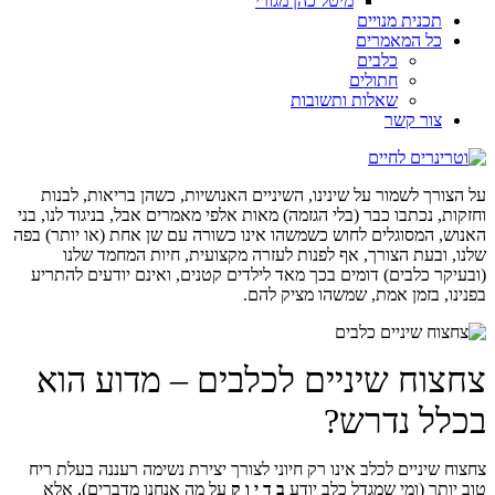
מיטל כהן מגורי
תכנית מנויים
כל המאמרים
כלבים
חתולים
שאלות ותשובות
צור קשר
על הצורך לשמור על שינינו, השיניים האנושיות, כשהן בריאות, לבנות
וחזקות, נכתבו כבר (בלי הגזמה) מאות אלפי מאמרים אבל, בניגוד לנו, בני
האנוש, המסוגלים לחוש כשמשהו אינו כשורה עם שן אחת (או יותר) בפה
שלנו, ובעת הצורך, אף לפנות לעזרה מקצועית, חיות המחמד שלנו
(ובעיקר כלבים) דומים בכך מאד לילדים קטנים, ואינם יודעים להתריע
בפנינו, בזמן אמת, שמשהו מציק להם.
צחצוח שיניים לכלבים – מדוע הוא
בכלל נדרש?
צחצוח שיניים לכלב אינו רק חיוני לצורך יצירת נשימה רעננה בעלת ריח
טוב יותר (ומי שמגדל כלב יודע
ב ד י ו ק
על מה אנחנו מדברים), אלא