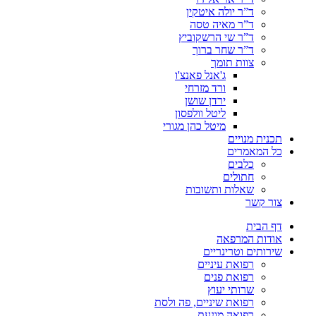
ד”ר יולה איטקין
ד”ר מאיה טסה
ד”ר שי הרשקוביץ
ד”ר שחר ברוך
צוות תומך
ג'אנל פאנצ'ו
ורד מזרחי
ירדן שושן
ליטל וולפסון
מיטל כהן מגורי
תכנית מנויים
כל המאמרים
כלבים
חתולים
שאלות ותשובות
צור קשר
דף הבית
אודות המרפאה
שירותים וטרינריים
רפואת עיניים
רפואת פנים
שרותי יעוץ
רפואת שיניים, פה ולסת
רפואה מונעת