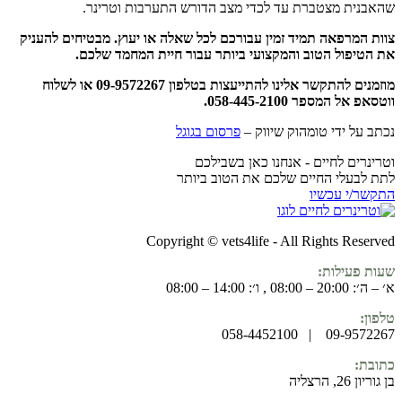
שהאבנית מצטברת עד לכדי מצב הדורש התערבות וטרינר.
צוות המרפאה תמיד זמין עבורכם לכל שאלה או יעוץ. מבטיחים להעניק
את הטיפול הטוב והמקצועי ביותר עבור חיית המחמד שלכם.
מוזמנים להתקשר אלינו להתייעצות בטלפון 09-9572267 או לשלוח
ווטסאפ אל המספר 058-445-2100.
נכתב על ידי טומהוק שיווק –
פרסום בגוגל
וטרינרים לחיים - אנחנו כאן בשבילכם
לתת לבעלי החיים שלכם את הטוב ביותר
התקשר/י עכשיו
Copyright © vets4life - All Rights Reserved
שעות פעילות:
א׳ – ה׳: 20:00 – 08:00 , ו׳: 14:00 – 08:00
טלפון:
09-9572267 | 058-4452100
כתובת:
בן גוריון 26, הרצליה