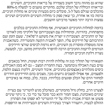
שהיא גם מהווה נדבך חשוב בשמירה על בריאות החניכיים, השיניים
ובריאותו הכוללת של הכלב שלכם. מחקרים טוענים כי למעלה מ-80%
מהכלבים שגילם מעל ל-5, סובלים כיום מבעיות שיניים או מחלות חניכיים,
ברמה כזו או אחרת, כך שאין ספק כי מחלות השיניים והחניכיים ושיניים
נפוצות הרבה יותר מאשר מרביתנו חושבים.
בדומה למחלות החניכיים האנושיות, אף מחלות החניכיים בכלבים
מתפתחות, בהדרגה, ומתחילות עם הצטברותם של חלקיקי מזון לאורכו
של קו החניכיים. הצטברות זו יוצרת את משקע ה"פלאק", שעם הזמן ועם
התרבותם של חיידקים עליו, הופך לאבנית הקשה והמטרידה. כשהאבנית
אינה מטופלת ומוסרת מן השיניים, היא גורמת לכיסים שורצי חיידקים
הגורמים לרקמת החניכיים הרכה להיפרד ולהתרחק מהשן, וכך, למעשה,
נוצרת דלקת חניכיים חמורה.
תוצאותיו של תהליך כגון זה עלולות להיות רבות ושונות, החל בכאבים
עזים בעת האכילה (ובהמשך, בעת החמרת המצב – גם לא בזמן האכילה),
כיסים מוגלתיים (אבצסים) בחניכיים, איבוד השיניים, דלקות בעצם הלסת,
ולפעמים, אף אפילו למצבים גרועים מכך, מצבים בהם החיידקים חודרים
למחזור הדם של הכלב ופוגעים בכליותיו, בכבד, בלב, במוח או באיברים
חיוניים אחרים.
לצערנו הרב, בחלק גדול מהמקרים, כשהכלב מגיע לווטרינר עם בעיית
שיניים מאובחנת, מצבו חמור והוא כבר סובל עד כדי כך, כי ניקוי שיניים
פשוט או הסרת אבנית רגילה על ידי הווטרינר לא יספקו את הפתרון
ההולם לבעיה, ויתעורר הצורך בעקירת השיניים הבעייתיות או הרופפות.