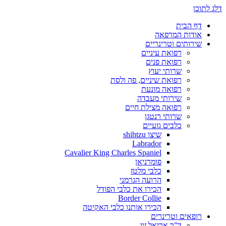
דלג לתוכן
דף הבית
אודות המרפאה
שירותים וטרינריים
רפואת עיניים
רפואת פנים
שרותי יעוץ
רפואת שיניים, פה ולסת
רפואה מונעת
שירותי מעבדה
רפואה מצילת חיים
שרותי רנטגן
כלבים גזעיים
שיצו shihtzu
Labrador
Cavalier King Charles Spaniel
פומרניאן
כלבי מלטז
הרועה הגרמני
הכירו את כלבי הפודל
Border Collie
הכירו אותנו כלבי האקיטה
רופאים וטרינרים
ד”ר אריאל זיו