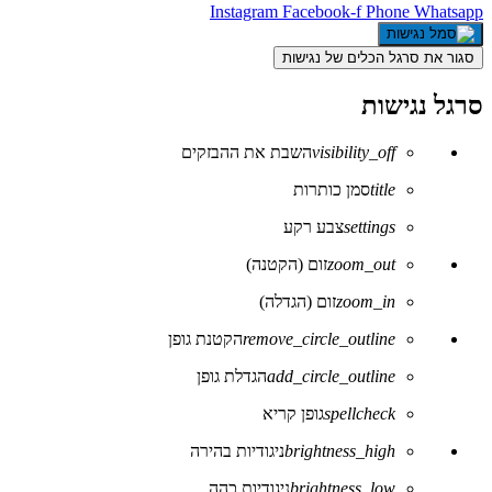
Instagram
Facebook-f
Phone
Whatsapp
סגור את סרגל הכלים של נגישות
סרגל נגישות
visibility_off
השבת את ההבזקים
title
סמן כותרות
settings
צבע רקע
zoom_out
זום (הקטנה)
zoom_in
זום (הגדלה)
remove_circle_outline
הקטנת גופן
add_circle_outline
הגדלת גופן
spellcheck
גופן קריא
brightness_high
ניגודיות בהירה
brightness_low
ניגודיות כהה