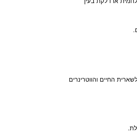
לחמית או דלקת בעין
שארית החיים והווטרינרים