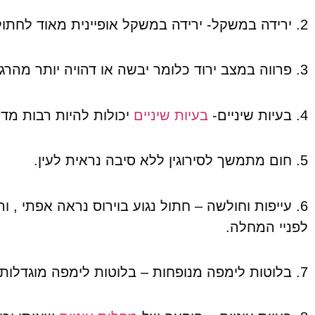
2. ירידה במשקל- ירידה במשקל אופיינית מאוד לחתול עם מערכת חיסונית חולה והיא מאופיינת בירידת מסת שריר וחוסר תיאבון.
3. פרווה במצב ירוד כלומר יבשה או דהויה יותר מהרגיל. צריך להשוות לאותו חתול לתקופות קודמות.
4. בעיות שיניים-
בעיות שיניים
יכולות להיות רבות מדל
5. חום מתמשך לסירוגין ללא סיבה נראית לעין.
6. עייפות וחולשה – חתול נגוע בוירוס נראה אפתי ,
לפניי המחלה.
7. בלוטות לימפה מנופחות – בלוטות לימפה מוגדלות בעיקר מתחת ללסת , בצוואר או מאחוריי הברכיים.